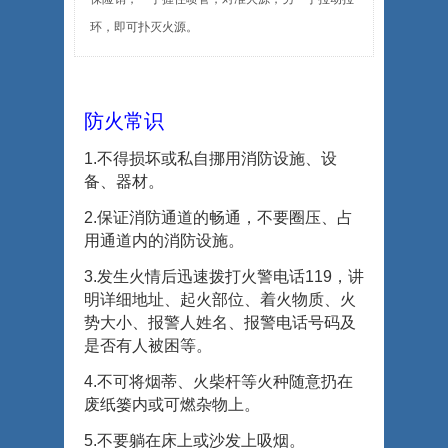
环，即可扑灭火源。
防火常识
1.
不得损坏或私自挪用消防设施、设
备、器材。
2.
保证消防通道的畅通，不要圈压、占
用通道内的消防设施。
3.
发生火情后迅速拨打火警电话
119
，讲
明详细地址、起火部位、着火物质、火
势大小、报警人姓名、报警电话号码及
是否有人被困等。
4.
不可将烟蒂、火柴杆等火种随意扔在
废纸篓内或可燃杂物上。
5.
不要躺在床上或沙发上吸烟。