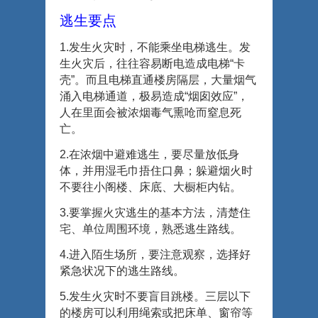
逃生要点
1.
发生火灾时，不能乘坐电梯逃生。发
生火灾后，往往容易断电造成电梯“卡
壳”。而且电梯直通楼房隔层，大量烟气
涌入电梯通道，极易造成“烟囱效应”，
人在里面会被浓烟毒气熏呛而窒息死
亡。
2.
在浓烟中避难逃生，要尽量放低身
体，并用湿毛巾捂住口鼻；躲避烟火时
不要往小阁楼、床底、大橱柜内钻。
3.
要掌握火灾逃生的基本方法，清楚住
宅、单位周围环境，熟悉逃生路线。
4.
进入陌生场所，要注意观察，选择好
紧急状况下的逃生路线。
5.
发生火灾时不要盲目跳楼。三层以下
的楼房可以利用绳索或把床单、窗帘等