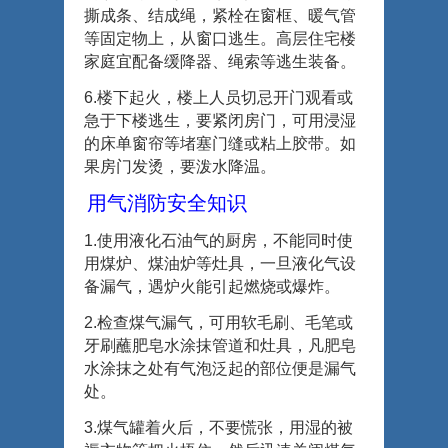
撕成条、结成绳，紧栓在窗框、暖气管
等固定物上，从窗口逃生。高层住宅楼
家庭宜配备缓降器、绳索等逃生装备。
6.
楼下起火，楼上人员切忌开门观看或
急于下楼逃生，要紧闭房门，可用浸湿
的床单窗帘等堵塞门缝或粘上胶带。如
果房门发烫，要泼水降温。
用气消防安全知识
1.
使用液化石油气的厨房，不能同时使
用煤炉、煤油炉等灶具，一旦液化气设
备漏气，遇炉火能引起燃烧或爆炸。
2.
检查煤气漏气，可用软毛刷、毛笔或
牙刷蘸肥皂水涂抹管道和灶具，凡肥皂
水涂抹之处有气泡泛起的部位便是漏气
处。
3.
煤气罐着火后，不要慌张，用湿的被