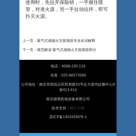
使用时，先拉开保险销，一手握住喷
管，对准火源，另一手拉动拉环，即可
扑灭火源。
上一页：吸气式感烟火灾探测器专业名词解释
下一页：规范解读 吸气式感烟火灾探测器部分
电话：4008-235-119
传真：025-86573566
公司地址：南京市雨花台区民智路10号证大喜玛拉雅中心D
座413-414
南京硕展机电设备有限公司
技术支持：
浙江七米
苏ICP备14034340号-1