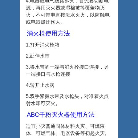
4.
电器或电气线路起火，首先要切断电
源，再用灭火器或湿棉被等覆盖物灭
火，不可带电直接泼水灭火，以防触电
或电器爆炸伤人。
消火栓使用方法
1.
打开消火栓箱
2.
延伸水带
3.
将水带的一端与消火栓接口连接，另
一端接口与水枪连接
4.
转开止水阀
5.
双手紧握水带及水枪头，对准着火点
射水即可灭火。
ABC
干粉灭火器使用方法
适宜扑灭普通固体材料火灾、可燃液
体、可燃气体、电器设备等初起火灾。