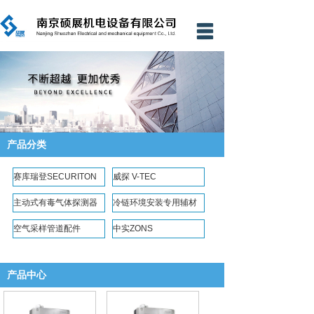
网站首页
公司简介
新闻资讯
产品中心
产品分类
工程业绩
赛库瑞登SECURITON
威探 V-TEC
资质证书
主动式有毒气体探测器
冷链环境安装专用辅材
技术支持
空气采样管道配件
中实ZONS
资料下载
产品中心
应用案例
联系我们