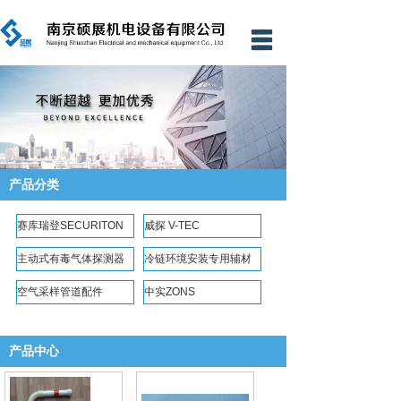
网站首页
公司简介
新闻资讯
产品中心
产品分类
工程业绩
赛库瑞登SECURITON
威探 V-TEC
资质证书
主动式有毒气体探测器
冷链环境安装专用辅材
技术支持
空气采样管道配件
中实ZONS
资料下载
产品中心
应用案例
联系我们