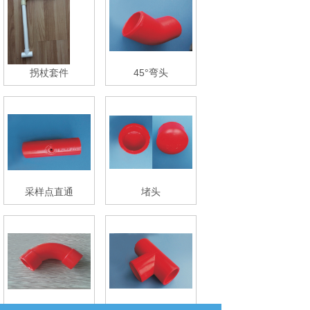
拐杖套件
45°弯头
采样点直通
堵头