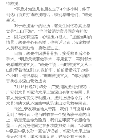
待救援。
“事后才知道几名朋友走了4个多小时，终于
到达山顶并打通救援电话，特别感谢他们。”赖先
生说。
对于救援途中的经历，赖先生回忆称真正感
觉是“上山下海”。“当时被消防官兵固定在担架
上，因为没有道路，心理压力很大。”提起当时的
情景，赖先生心有余悸，他告诉记者，沿途救援
人员都在鼓励他，勇敢挺过去。
目前，赖先生因股骨骨折，接受检查后准备
手术。“明后天就要做手术，等康复了，再到邻水
去感谢救援官兵。”赖先生说，当时救援官兵从上
山到背着他送到120救护车，前前后后花了20多
个小时，他很感动，“谢谢救援官兵。”邻水消防
官兵徒步深山营救成功
7月16日晚7时45分，广安消防接到报警称，
广安邻水县肖家沟水库上游深山有驴友被困，且
有人员受伤丧失行动能力。接到上级命令后，邻
水县消防大队环城路中队迅速出动营救被困者。
“经过驴友和当地人带路，我们17日凌晨1点
见到了被困者，他当时躺在一个拐角较平稳的山
上，确定无生命危险后，我们立即脱下衣服给他
盖上，然后把他固定在多功能担架上面。”环城路
中队副中队长孙一豪告诉记者，肖家沟水库上游
是天然河沟，溪水清澈见底，好深处有三米多，