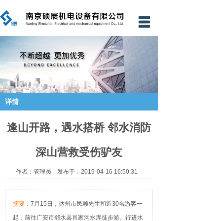
网站首页
公司简介
新闻资讯
产品中心
详情
工程业绩
逢山开路，遇水搭桥 邻水消防
资质证书
深山营救受伤驴友
技术支持
作者：管理员 发布于：2019-04-16 16:50:31
资料下载
应用案例
摘要：
7月15日，达州市民赖先生和近30名游客一
起，前往广安市邻水县肖家沟水库徒步游。行进水
联系我们