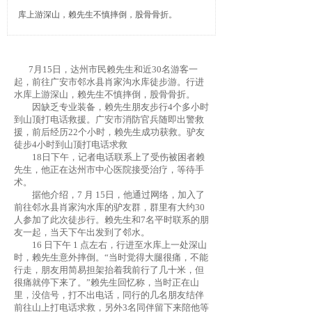
库上游深山，赖先生不慎摔倒，股骨骨折。
7月15日，达州市民赖先生和近30名游客一
起，前往广安市邻水县肖家沟水库徒步游。行进
水库上游深山，赖先生不慎摔倒，股骨骨折。
因缺乏专业装备，赖先生朋友步行4个多小时
到山顶打电话救援。广安市消防官兵随即出警救
援，前后经历22个小时，赖先生成功获救。驴友
徒步4小时到山顶打电话求救
18日下午，记者电话联系上了受伤被困者赖
先生，他正在达州市中心医院接受治疗，等待手
术。
据他介绍，7 月 15日，他通过网络，加入了
前往邻水县肖家沟水库的驴友群，群里有大约30
人参加了此次徒步行。赖先生和7名平时联系的朋
友一起，当天下午出发到了邻水。
16 日下午 1 点左右，行进至水库上一处深山
时，赖先生意外摔倒。“当时觉得大腿很痛，不能
行走，朋友用简易担架抬着我前行了几十米，但
很痛就停下来了。”赖先生回忆称，当时正在山
里，没信号，打不出电话，同行的几名朋友结伴
前往山上打电话求救，另外3名同伴留下来陪他等