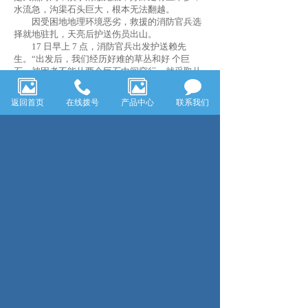
水流急，沟渠石头巨大，根本无法翻越。
因受困地地理环境恶劣，救援的消防官兵选
择就地驻扎，天亮后护送伤员出山。
17 日早上 7 点，消防官兵出发护送赖先
生。“出发后，我们经历好难的草丛和好 个巨
石，被困者不能从两个巨石中间穿行，就采取从
巨石上面用绳索固定的办法，缓降而下。”孙一豪
介绍说，整个过程非常危险，被困者虽然心理压
返回首页
在线拨号
产品中心
联系我们
力也巨大，但他很勇敢，经过大家努力，成功经
过巨石。
孙一豪透露，营救过程中，经过湍急的河
流，无法判断脚下的路，举步维艰，总要试探无
数次才敢下步。“救援人员都不同程度受了皮外
伤，身子在水里面泡了几个小时，中途翻越巨
石，穿越草丛，逢山开路，遇水搭桥，有时只能
游泳前行……”孙一豪说，在忍饥挨饿的情况下，
消防官兵成功将被困者转移到安全区域。
17 日下午 5 点，消防官兵将赖先生成功营救
下山，交给等候多时的120救护人员。
上一页：大巴着火后如何逃生
下一页：ASD仓库应用方案